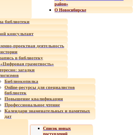
район»
О Новосибирске
а библиотеки
ой консультант
ммно-проектная деятельность
 истории
-запись в библиотеку
«Цифровая грамотность»
тересно: загадки
логизмов
Библиокопилка
Online-ресурсы для специалистов
библиотек
Повышение квалификации
Профессиональное чтение
Календари знаменательных и памятных
дат
Список новых
поступлений