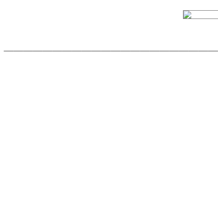
______________________