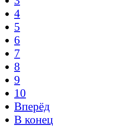
3
4
5
6
7
8
9
10
Вперёд
В конец