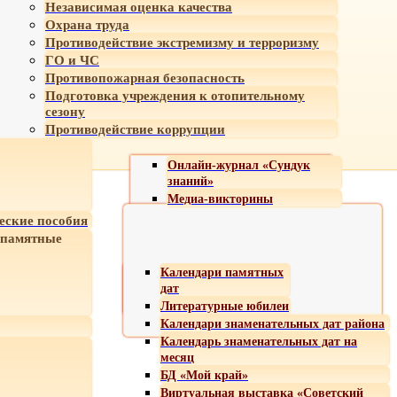
Независимая оценка качества
Охрана труда
Противодействие экстремизму и терроризму
ГО и ЧС
Противопожарная безопасность
Подготовка учреждения к отопительному
сезону
Противодействие коррупции
Онлайн-журнал «Сундук
знаний»
Медиа-викторины
еские пособия
 памятные
Календари памятных
дат
Литературные юбилеи
Календари знаменательных дат района
Календарь знаменательных дат на
месяц
БД «Мой край»
Виртуальная выставка «Советский