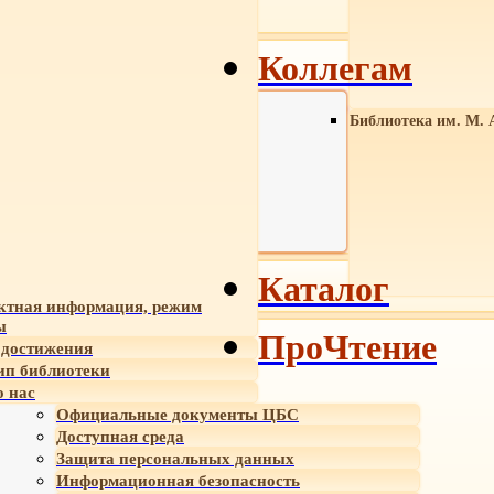
Коллегам
Библиотека им. М. 
Каталог
ктная информация, режим
ы
ПроЧтение
достижения
ип библиотеки
 нас
Официальные документы ЦБС
Доступная среда
Защита персональных данных
Информационная безопасность