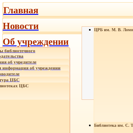
Главная
Новости
ЦРБ им. М. В. Ломо
Об учреждении
ы библиотечного
одательства
ния об учредителе
 информация об учреждении
оводителе
тура ЦБС
лиотеках ЦБС
Библиотека им. С. 