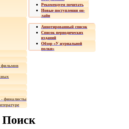
Рекомендуем почитать
Новые поступления он-
лайн
Аннотированный список
Список периодических
изданий
Обзор «У журнальной
полки»
 фильмов
жных
 - финалисты
итературе
Поиск