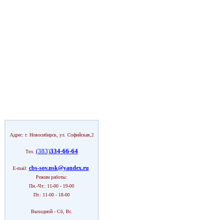
Адрес: г. Новосибирск, ул. Софийская,2
(383)
334-66-64
Тел.
cbs-sov.nsk@yandex.ru
E-mail:
Режим работы:
Пн.-Чт.: 11-00 - 19-00
Пт.: 11-00 - 18-00
Выходной - Сб, Вс.