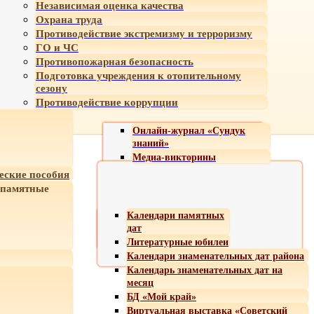
Независимая оценка качества
Охрана труда
Противодействие экстремизму и терроризму
ГО и ЧС
Противопожарная безопасность
Подготовка учреждения к отопительному
сезону
Противодействие коррупции
Онлайн-журнал «Сундук
знаний»
Медиа-викторины
еские пособия
 памятные
Календари памятных
дат
Литературные юбилеи
Календари знаменательных дат района
Календарь знаменательных дат на
месяц
БД «Мой край»
Виртуальная выставка «Советский