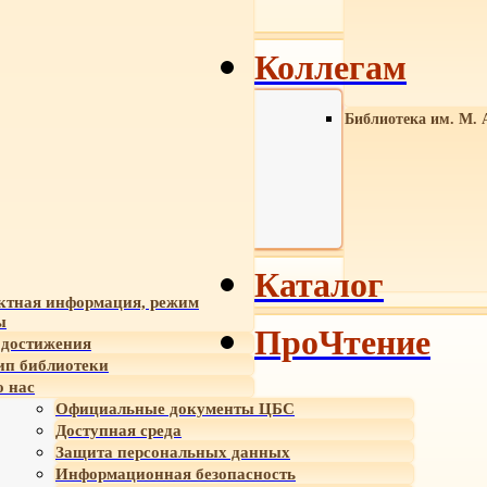
Коллегам
Библиотека им. М. 
Каталог
ктная информация, режим
ы
ПроЧтение
достижения
ип библиотеки
 нас
Официальные документы ЦБС
Доступная среда
Защита персональных данных
Информационная безопасность