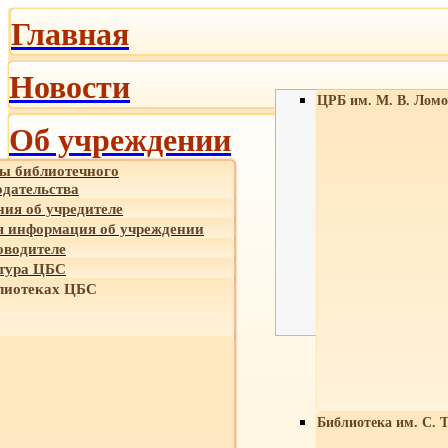
Главная
Новости
ЦРБ им. М. В. Ломо
Об учреждении
ы библиотечного
одательства
ния об учредителе
 информация об учреждении
оводителе
тура ЦБС
лиотеках ЦБС
Библиотека им. С. 