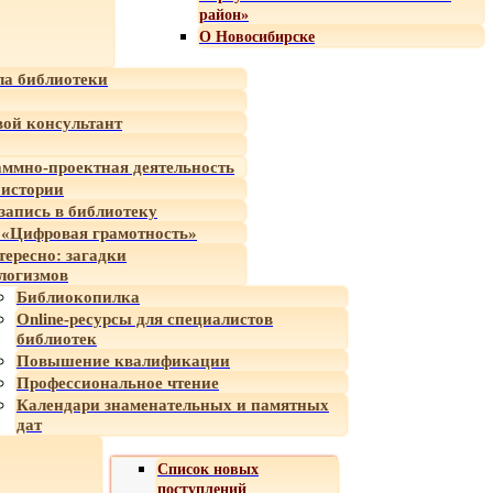
район»
О Новосибирске
а библиотеки
ой консультант
ммно-проектная деятельность
 истории
-запись в библиотеку
«Цифровая грамотность»
тересно: загадки
логизмов
Библиокопилка
Online-ресурсы для специалистов
библиотек
Повышение квалификации
Профессиональное чтение
Календари знаменательных и памятных
дат
Список новых
поступлений