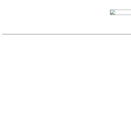
______________________