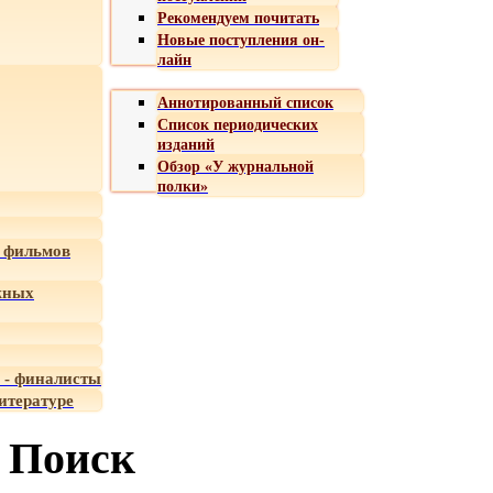
Рекомендуем почитать
Новые поступления он-
лайн
Аннотированный список
Список периодических
изданий
Обзор «У журнальной
полки»
 фильмов
жных
 - финалисты
итературе
Поиск