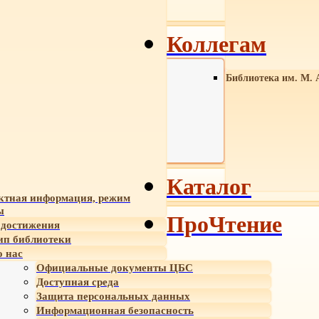
Коллегам
Библиотека им. М. 
Каталог
ктная информация, режим
ы
ПроЧтение
достижения
ип библиотеки
 нас
Официальные документы ЦБС
Доступная среда
Защита персональных данных
Информационная безопасность