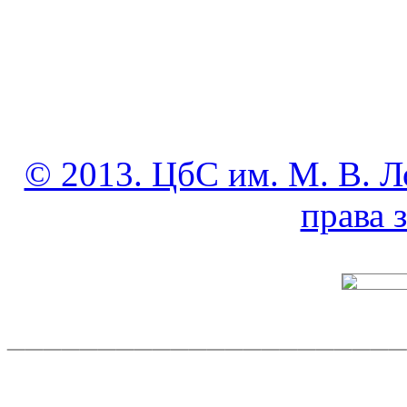
© 2013. ЦбС им. М. В. Л
права
______________________