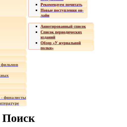
Рекомендуем почитать
Новые поступления он-
лайн
Аннотированный список
Список периодических
изданий
Обзор «У журнальной
полки»
 фильмов
жных
 - финалисты
итературе
Поиск