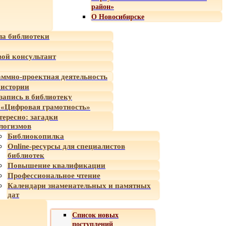
район»
О Новосибирске
а библиотеки
ой консультант
ммно-проектная деятельность
 истории
-запись в библиотеку
«Цифровая грамотность»
тересно: загадки
логизмов
Библиокопилка
Online-ресурсы для специалистов
библиотек
Повышение квалификации
Профессиональное чтение
Календари знаменательных и памятных
дат
Список новых
поступлений