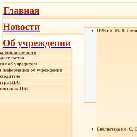
Главная
Новости
ЦРБ им. М. В. Ломо
Об учреждении
ы библиотечного
одательства
ния об учредителе
 информация об учреждении
оводителе
тура ЦБС
лиотеках ЦБС
Библиотека им. С. 