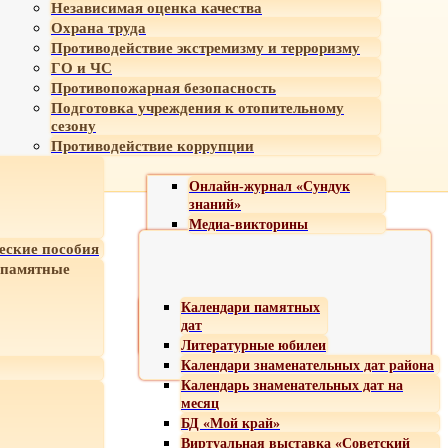
Независимая оценка качества
Охрана труда
Противодействие экстремизму и терроризму
ГО и ЧС
Противопожарная безопасность
Подготовка учреждения к отопительному
сезону
Противодействие коррупции
Онлайн-журнал «Сундук
знаний»
Медиа-викторины
еские пособия
 памятные
Календари памятных
дат
Литературные юбилеи
Календари знаменательных дат района
Календарь знаменательных дат на
месяц
БД «Мой край»
Виртуальная выставка «Советский