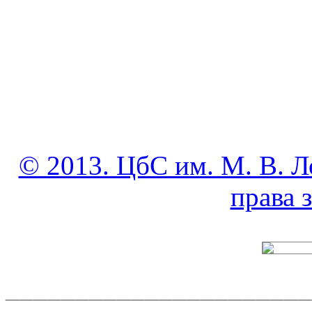
© 2013. ЦбС им. М. В. Л
права
______________________