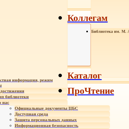
Коллегам
Библиотека им. М. 
Каталог
ктная информация, режим
ы
ПроЧтение
достижения
ип библиотеки
 нас
Официальные документы ЦБС
Доступная среда
Защита персональных данных
Информационная безопасность