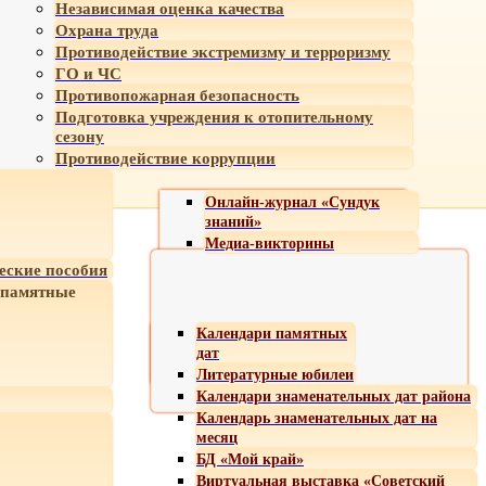
Независимая оценка качества
Охрана труда
Противодействие экстремизму и терроризму
ГО и ЧС
Противопожарная безопасность
Подготовка учреждения к отопительному
сезону
Противодействие коррупции
Онлайн-журнал «Сундук
знаний»
Медиа-викторины
еские пособия
 памятные
Календари памятных
дат
Литературные юбилеи
Календари знаменательных дат района
Календарь знаменательных дат на
месяц
БД «Мой край»
Виртуальная выставка «Советский