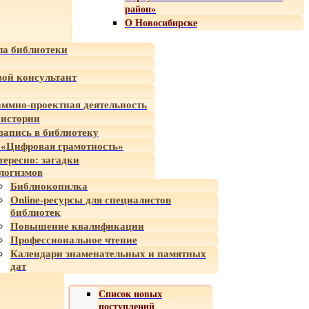
район»
О Новосибирске
а библиотеки
ой консультант
ммно-проектная деятельность
 истории
-запись в библиотеку
«Цифровая грамотность»
тересно: загадки
логизмов
Библиокопилка
Online-ресурсы для специалистов
библиотек
Повышение квалификации
Профессиональное чтение
Календари знаменательных и памятных
дат
Список новых
поступлений