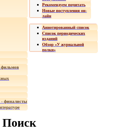
Рекомендуем почитать
Новые поступления он-
лайн
Аннотированный список
Список периодических
изданий
Обзор «У журнальной
полки»
 фильмов
жных
 - финалисты
итературе
Поиск