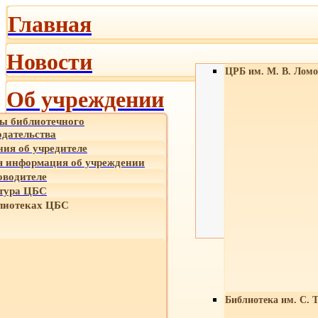
Главная
Новости
ЦРБ им. М. В. Ломо
Об учреждении
ы библиотечного
одательства
ния об учредителе
 информация об учреждении
оводителе
тура ЦБС
лиотеках ЦБС
Библиотека им. С. 