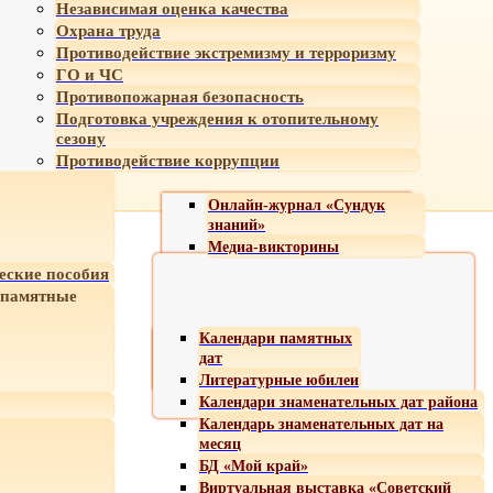
Независимая оценка качества
Охрана труда
Противодействие экстремизму и терроризму
ГО и ЧС
Противопожарная безопасность
Подготовка учреждения к отопительному
сезону
Противодействие коррупции
Онлайн-журнал «Сундук
знаний»
Медиа-викторины
еские пособия
 памятные
Календари памятных
дат
Литературные юбилеи
Календари знаменательных дат района
Календарь знаменательных дат на
месяц
БД «Мой край»
Виртуальная выставка «Советский