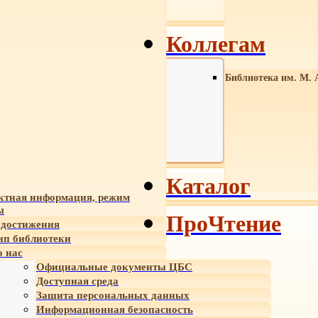
Коллегам
Библиотека им. М. 
Каталог
ктная информация, режим
ы
ПроЧтение
достижения
ип библиотеки
 нас
Официальные документы ЦБС
Доступная среда
Защита персональных данных
Информационная безопасность