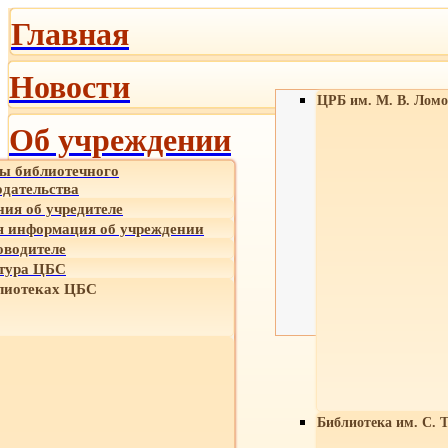
Главная
Новости
ЦРБ им. М. В. Ломо
Об учреждении
ы библиотечного
одательства
ния об учредителе
 информация об учреждении
оводителе
тура ЦБС
лиотеках ЦБС
Библиотека им. С. 