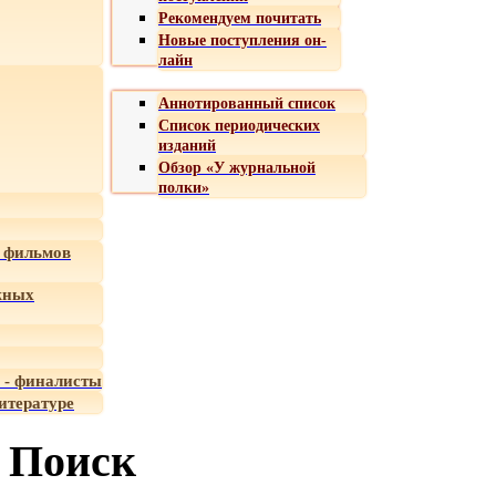
Рекомендуем почитать
Новые поступления он-
лайн
Аннотированный список
Список периодических
изданий
Обзор «У журнальной
полки»
 фильмов
жных
 - финалисты
итературе
Поиск