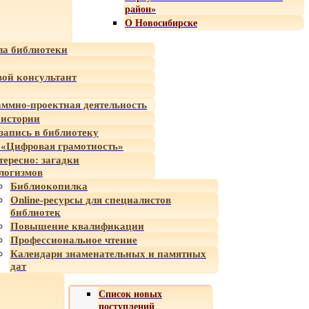
район»
О Новосибирске
а библиотеки
ой консультант
ммно-проектная деятельность
 истории
-запись в библиотеку
«Цифровая грамотность»
тересно: загадки
логизмов
Библиокопилка
Online-ресурсы для специалистов
библиотек
Повышение квалификации
Профессиональное чтение
Календари знаменательных и памятных
дат
Список новых
поступлений