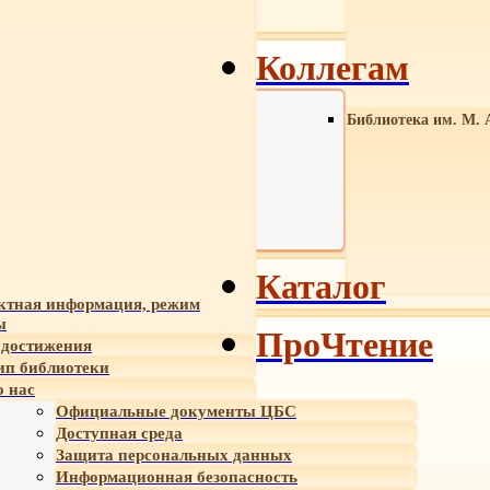
Коллегам
Библиотека им. М. 
Каталог
ктная информация, режим
ы
ПроЧтение
достижения
ип библиотеки
 нас
Официальные документы ЦБС
Доступная среда
Защита персональных данных
Информационная безопасность