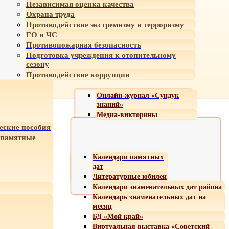
Независимая оценка качества
Охрана труда
Противодействие экстремизму и терроризму
ГО и ЧС
Противопожарная безопасность
Подготовка учреждения к отопительному
сезону
Противодействие коррупции
Онлайн-журнал «Сундук
знаний»
Медиа-викторины
еские пособия
 памятные
Календари памятных
дат
Литературные юбилеи
Календари знаменательных дат района
Календарь знаменательных дат на
месяц
БД «Мой край»
Виртуальная выставка «Советский