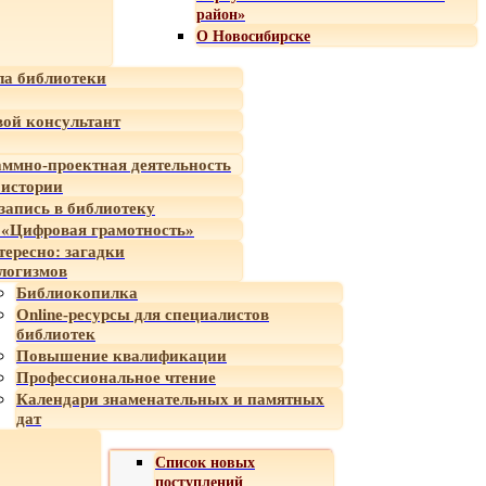
район»
О Новосибирске
а библиотеки
ой консультант
ммно-проектная деятельность
 истории
-запись в библиотеку
«Цифровая грамотность»
тересно: загадки
логизмов
Библиокопилка
Online-ресурсы для специалистов
библиотек
Повышение квалификации
Профессиональное чтение
Календари знаменательных и памятных
дат
Список новых
поступлений