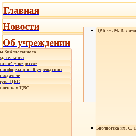
Главная
Новости
ЦРБ им. М. В. Ломо
Об учреждении
ы библиотечного
одательства
ния об учредителе
 информация об учреждении
оводителе
тура ЦБС
лиотеках ЦБС
Библиотека им. С. 