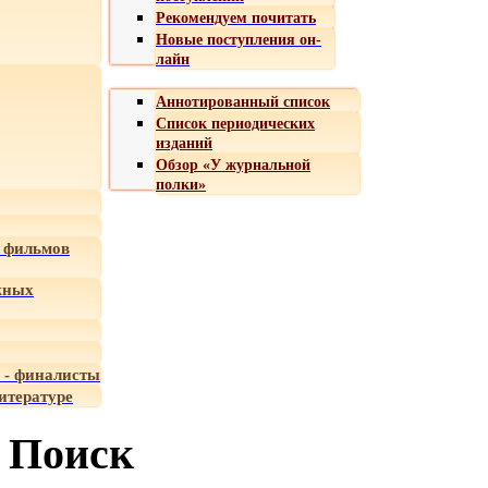
Рекомендуем почитать
Новые поступления он-
лайн
Аннотированный список
Список периодических
изданий
Обзор «У журнальной
полки»
 фильмов
жных
 - финалисты
итературе
Поиск