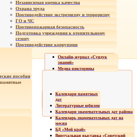
Независимая оценка качества
Охрана труда
Противодействие экстремизму и терроризму
ГО и ЧС
Противопожарная безопасность
Подготовка учреждения к отопительному
сезону
Противодействие коррупции
Онлайн-журнал «Сундук
знаний»
Медиа-викторины
еские пособия
 памятные
Календари памятных
дат
Литературные юбилеи
Календари знаменательных дат района
Календарь знаменательных дат на
месяц
БД «Мой край»
Виртуальная выставка «Советский