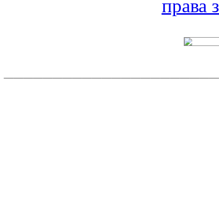
права
______________________