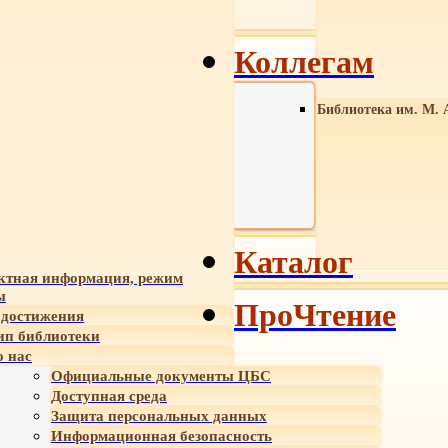
Коллегам
Библиотека им. М. 
Каталог
ктная информация, режим
ы
ПроЧтение
достижения
ип библиотеки
 нас
Официальные документы ЦБС
Доступная среда
Защита персональных данных
Информационная безопасность