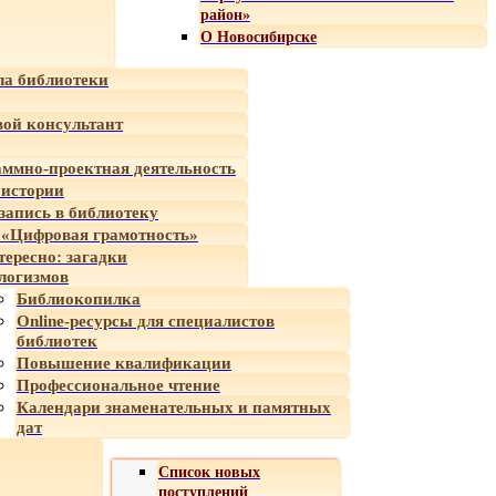
район»
О Новосибирске
а библиотеки
ой консультант
ммно-проектная деятельность
 истории
-запись в библиотеку
«Цифровая грамотность»
тересно: загадки
логизмов
Библиокопилка
Online-ресурсы для специалистов
библиотек
Повышение квалификации
Профессиональное чтение
Календари знаменательных и памятных
дат
Список новых
поступлений