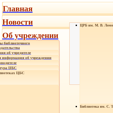
Главная
Новости
ЦРБ им. М. В. Ломо
Об учреждении
ы библиотечного
одательства
ния об учредителе
 информация об учреждении
оводителе
тура ЦБС
лиотеках ЦБС
Библиотека им. С. 