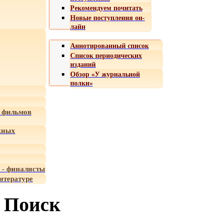
Рекомендуем почитать
Новые поступления он-
лайн
Аннотированный список
Список периодических
изданий
Обзор «У журнальной
полки»
 фильмов
жных
 - финалисты
итературе
Поиск