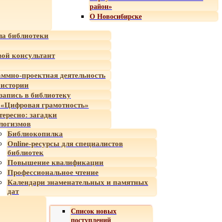
район»
О Новосибирске
а библиотеки
ой консультант
ммно-проектная деятельность
 истории
-запись в библиотеку
«Цифровая грамотность»
тересно: загадки
логизмов
Библиокопилка
Online-ресурсы для специалистов
библиотек
Повышение квалификации
Профессиональное чтение
Календари знаменательных и памятных
дат
Список новых
поступлений