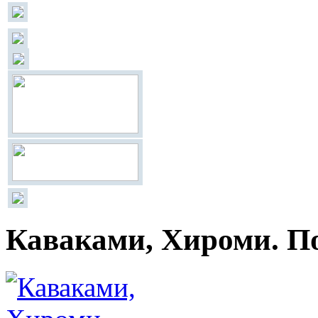
Каваками, Хироми. П