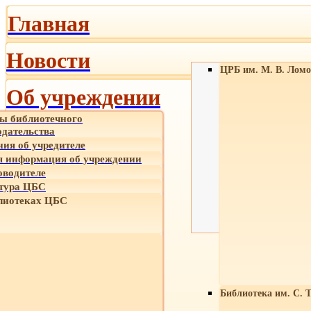
Главная
Новости
ЦРБ им. М. В. Ломо
Об учреждении
ы библиотечного
одательства
ния об учредителе
 информация об учреждении
оводителе
тура ЦБС
лиотеках ЦБС
Библиотека им. С. 