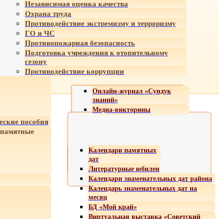
Независимая оценка качества
Охрана труда
Противодействие экстремизму и терроризму
ГО и ЧС
Противопожарная безопасность
Подготовка учреждения к отопительному
сезону
Противодействие коррупции
Онлайн-журнал «Сундук
знаний»
Медиа-викторины
еские пособия
 памятные
Календари памятных
дат
Литературные юбилеи
Календари знаменательных дат района
Календарь знаменательных дат на
месяц
БД «Мой край»
Виртуальная выставка «Советский