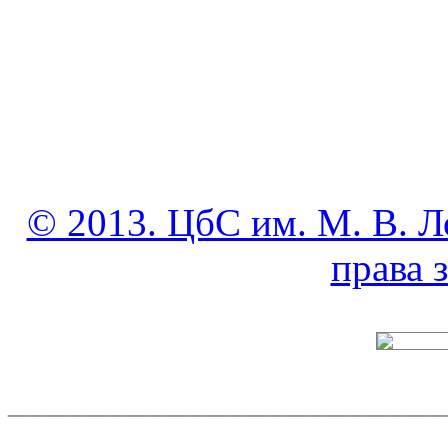
© 2013. ЦбС им. М. В. Л
права
______________________