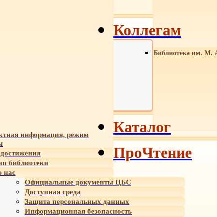
Коллегам
Библиотека им. М. 
Каталог
ктная информация, режим
ы
ПроЧтение
достижения
ип библиотеки
 нас
Официальные документы ЦБС
Доступная среда
Защита персональных данных
Информационная безопасность