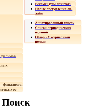
Рекомендуем почитать
Новые поступления он-
лайн
Аннотированный список
Список периодических
изданий
Обзор «У журнальной
полки»
 фильмов
жных
 - финалисты
итературе
Поиск