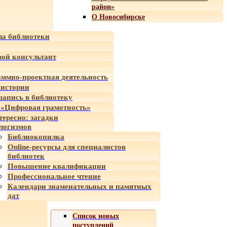
район»
О Новосибирске
а библиотеки
ой консультант
ммно-проектная деятельность
 истории
-запись в библиотеку
«Цифровая грамотность»
тересно: загадки
логизмов
Библиокопилка
Online-ресурсы для специалистов
библиотек
Повышение квалификации
Профессиональное чтение
Календари знаменательных и памятных
дат
Список новых
поступлений