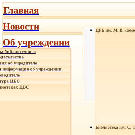
Главная
Новости
ЦРБ им. М. В. Ломо
Об учреждении
ы библиотечного
одательства
ния об учредителе
 информация об учреждении
оводителе
тура ЦБС
лиотеках ЦБС
Библиотека им. С. 