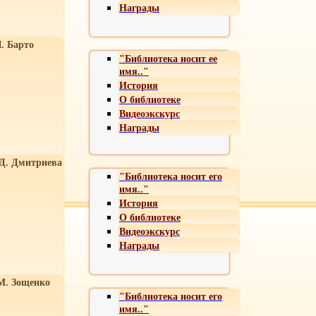
Награды
. Барто
"Библиотека носит ее
имя.."
История
О библиотеке
Видеоэкскурс
Награды
 Д. Дмитриева
"Библиотека носит его
имя.."
История
О библиотеке
Видеоэкскурс
Награды
М. Зощенко
"Библиотека носит его
имя.."