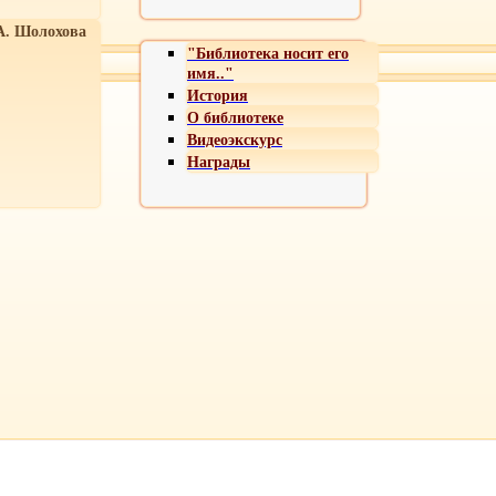
А. Шолохова
"Библиотека носит его
имя.."
История
О библиотеке
Видеоэкскурс
Награды