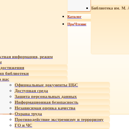
Библиотека им. М. 
Каталог
ПроЧтение
ктная информация, режим
ы
достижения
ип библиотеки
 нас
Официальные документы ЦБС
Доступная среда
Защита персональных данных
Информационная безопасность
Независимая оценка качества
Охрана труда
Противодействие экстремизму и терроризму
ГО и ЧС