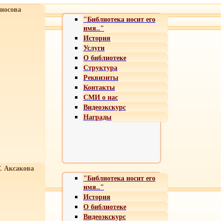
носова
"Библиотека носит его
имя.."
История
Услуги
О библиотеке
Структура
Реквизиты
Контакты
СМИ о нас
Видеоэкскурс
Награды
Т. Аксакова
"Библиотека носит его
имя.."
История
О библиотеке
Видеоэкскурс