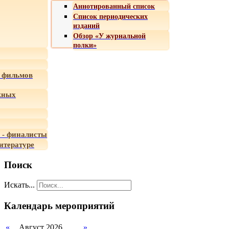
Аннотированный список
Список периодических
изданий
Обзор «У журнальной
полки»
 фильмов
жных
 - финалисты
итературе
Поиск
Искать...
Календарь мероприятий
«
Август 2026
»