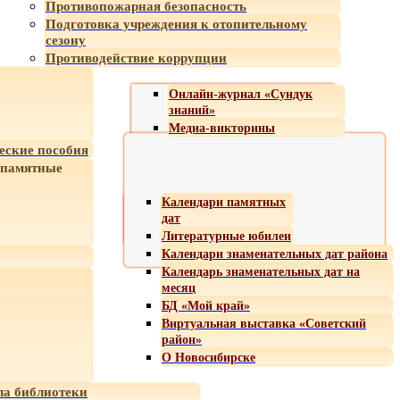
Противопожарная безопасность
Подготовка учреждения к отопительному
сезону
Противодействие коррупции
Онлайн-журнал «Сундук
знаний»
Медиа-викторины
еские пособия
 памятные
Календари памятных
дат
Литературные юбилеи
Календари знаменательных дат района
Календарь знаменательных дат на
месяц
БД «Мой край»
Виртуальная выставка «Советский
район»
О Новосибирске
а библиотеки