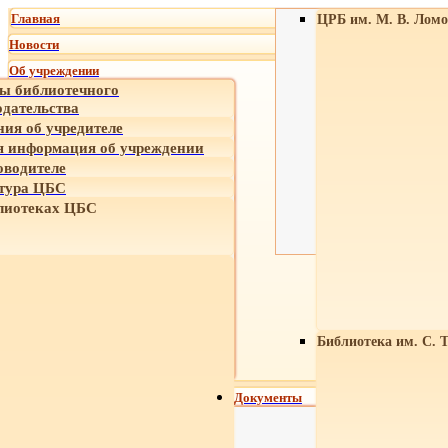
Главная
ЦРБ им. М. В. Ломо
Новости
Об учреждении
ы библиотечного
одательства
ния об учредителе
 информация об учреждении
оводителе
тура ЦБС
лиотеках ЦБС
Библиотека им. С. 
Документы