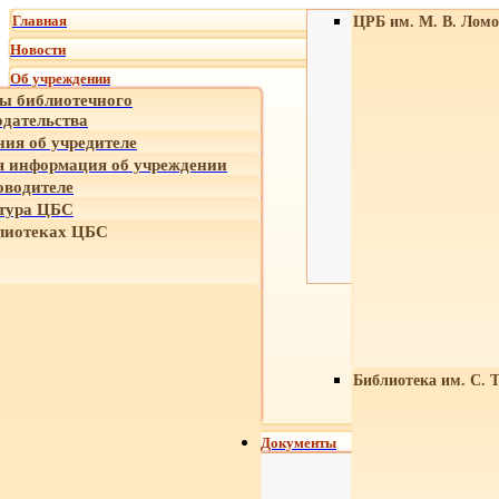
Главная
ЦРБ им. М. В. Ломо
Новости
Об учреждении
ы библиотечного
одательства
ния об учредителе
 информация об учреждении
оводителе
тура ЦБС
лиотеках ЦБС
Библиотека им. С. 
Документы