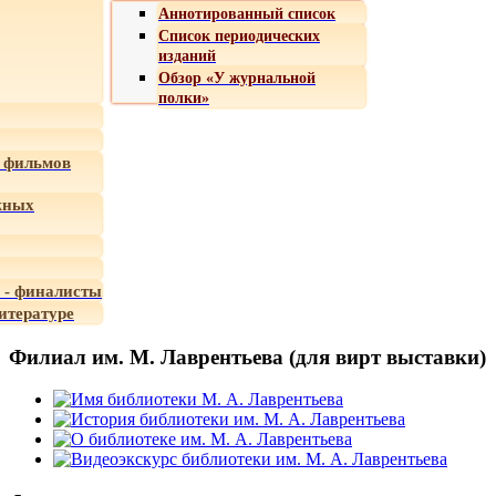
Аннотированный список
Список периодических
изданий
Обзор «У журнальной
полки»
 фильмов
жных
 - финалисты
итературе
Филиал им. М. Лаврентьева (для вирт выставки)