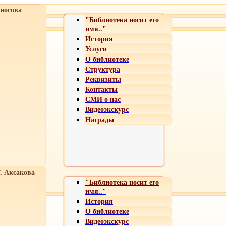
носова
"Библиотека носит его
имя.."
История
Услуги
О библиотеке
Структура
Реквизиты
Контакты
СМИ о нас
Видеоэкскурс
Награды
Т. Аксакова
"Библиотека носит его
имя.."
История
О библиотеке
Видеоэкскурс