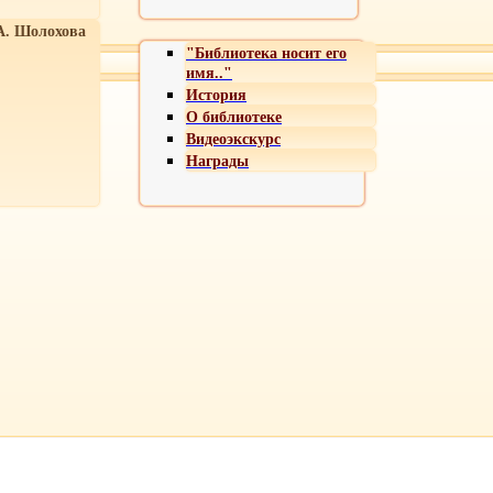
А. Шолохова
"Библиотека носит его
имя.."
История
О библиотеке
Видеоэкскурс
Награды