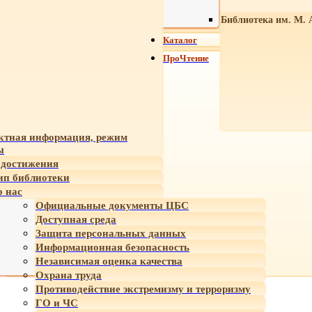
Библиотека им. М. 
Каталог
ПроЧтение
ктная информация, режим
ы
достижения
ип библиотеки
 нас
Официальные документы ЦБС
Доступная среда
Защита персональных данных
Информационная безопасность
Независимая оценка качества
Охрана труда
Противодействие экстремизму и терроризму
ГО и ЧС