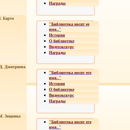
Награды
. Барто
"Библиотека носит ее
имя.."
История
О библиотеке
Видеоэкскурс
Награды
 Д. Дмитриева
"Библиотека носит его
имя.."
История
О библиотеке
Видеоэкскурс
Награды
М. Зощенко
"Библиотека носит его
имя.."