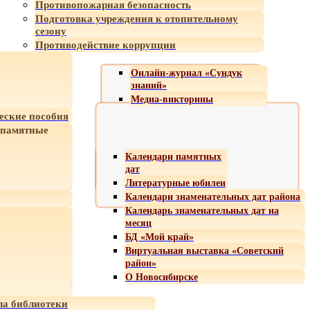
Противопожарная безопасность
Подготовка учреждения к отопительному
сезону
Противодействие коррупции
Онлайн-журнал «Сундук
знаний»
Медиа-викторины
еские пособия
 памятные
Календари памятных
дат
Литературные юбилеи
Календари знаменательных дат района
Календарь знаменательных дат на
месяц
БД «Мой край»
Виртуальная выставка «Советский
район»
О Новосибирске
а библиотеки