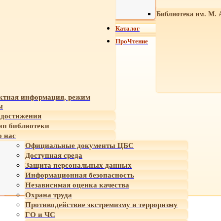
Библиотека им. М. 
Каталог
ПроЧтение
ктная информация, режим
ы
достижения
ип библиотеки
 нас
Официальные документы ЦБС
Доступная среда
Защита персональных данных
Информационная безопасность
Независимая оценка качества
Охрана труда
Противодействие экстремизму и терроризму
ГО и ЧС