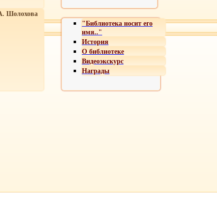
А. Шолохова
"Библиотека носит его
имя.."
История
О библиотеке
Видеоэкскурс
Награды