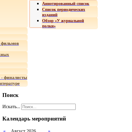
Аннотированный список
Список периодических
изданий
Обзор «У журнальной
полки»
 фильмов
жных
 - финалисты
итературе
Поиск
Искать...
Календарь мероприятий
«
Август 2026
»