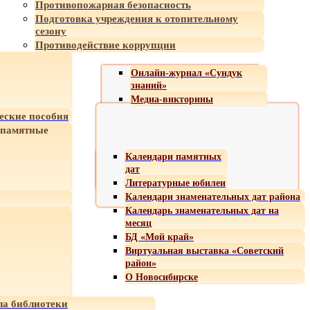
Противопожарная безопасность
Подготовка учреждения к отопительному
сезону
Противодействие коррупции
Онлайн-журнал «Сундук
знаний»
Медиа-викторины
еские пособия
 памятные
Календари памятных
дат
Литературные юбилеи
Календари знаменательных дат района
Календарь знаменательных дат на
месяц
БД «Мой край»
Виртуальная выставка «Советский
район»
О Новосибирске
а библиотеки