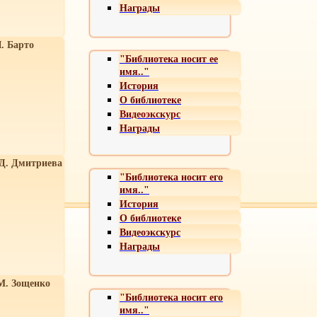
Награды
. Барто
"Библиотека носит ее
имя.."
История
О библиотеке
Видеоэкскурс
Награды
 Д. Дмитриева
"Библиотека носит его
имя.."
История
О библиотеке
Видеоэкскурс
Награды
М. Зощенко
"Библиотека носит его
имя.."