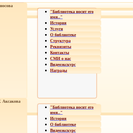
носова
"Библиотека носит его
имя.."
История
Услуги
О библиотеке
Структура
Реквизиты
Контакты
СМИ о нас
Видеоэкскурс
Награды
Т. Аксакова
"Библиотека носит его
имя.."
История
О библиотеке
Видеоэкскурс