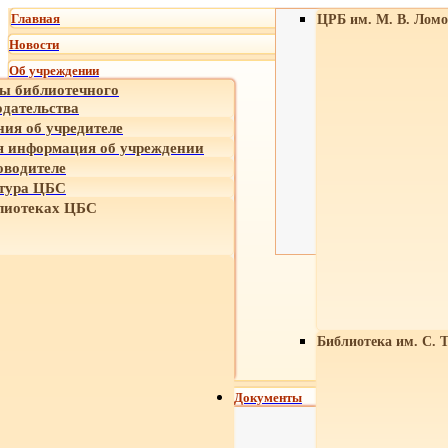
Главная
ЦРБ им. М. В. Ломо
Новости
Об учреждении
ы библиотечного
одательства
ния об учредителе
 информация об учреждении
оводителе
тура ЦБС
лиотеках ЦБС
Библиотека им. С. 
Документы