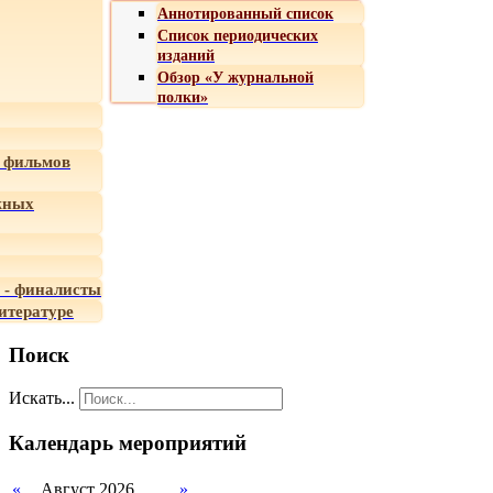
Аннотированный список
Список периодических
изданий
Обзор «У журнальной
полки»
 фильмов
жных
 - финалисты
итературе
Поиск
Искать...
Календарь мероприятий
«
Август 2026
»