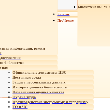
Библиотека им. М. 
Каталог
ПроЧтение
ктная информация, режим
ы
достижения
ип библиотеки
 нас
Официальные документы ЦБС
Доступная среда
Защита персональных данных
Информационная безопасность
Независимая оценка качества
Охрана труда
Противодействие экстремизму и терроризму
ГО и ЧС