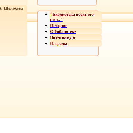
А. Шолохова
"Библиотека носит его
имя.."
История
О библиотеке
Видеоэкскурс
Награды