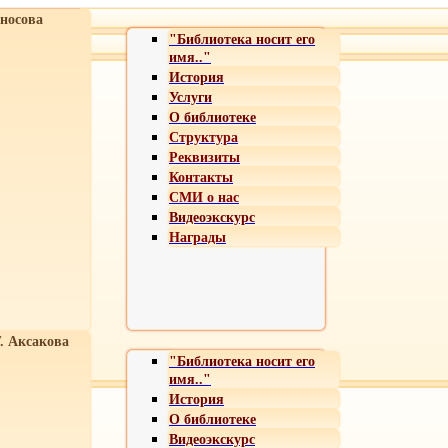
носова
"Библиотека носит его
имя.."
История
Услуги
О библиотеке
Структура
Реквизиты
Контакты
СМИ о нас
Видеоэкскурс
Награды
Т. Аксакова
"Библиотека носит его
имя.."
История
О библиотеке
Видеоэкскурс