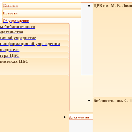
Главная
ЦРБ им. М. В. Ломо
Новости
Об учреждении
ы библиотечного
одательства
ния об учредителе
 информация об учреждении
оводителе
тура ЦБС
лиотеках ЦБС
Библиотека им. С. 
Документы