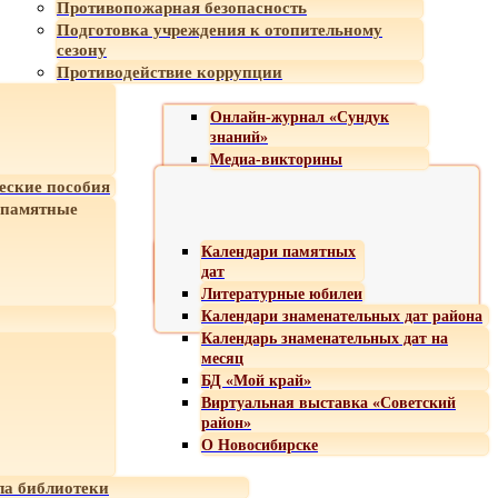
Противопожарная безопасность
Подготовка учреждения к отопительному
сезону
Противодействие коррупции
Онлайн-журнал «Сундук
знаний»
Медиа-викторины
еские пособия
 памятные
Календари памятных
дат
Литературные юбилеи
Календари знаменательных дат района
Календарь знаменательных дат на
месяц
БД «Мой край»
Виртуальная выставка «Советский
район»
О Новосибирске
а библиотеки