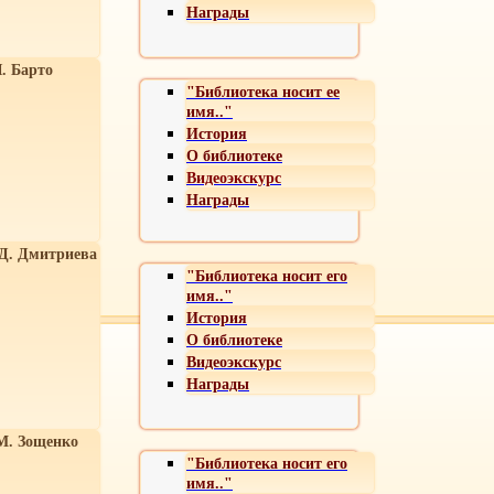
Награды
. Барто
"Библиотека носит ее
имя.."
История
О библиотеке
Видеоэкскурс
Награды
 Д. Дмитриева
"Библиотека носит его
имя.."
История
О библиотеке
Видеоэкскурс
Награды
М. Зощенко
"Библиотека носит его
имя.."