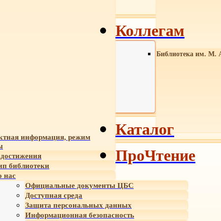
Коллегам
Библиотека им. М. 
Каталог
ктная информация, режим
ы
ПроЧтение
достижения
ип библиотеки
 нас
Официальные документы ЦБС
Доступная среда
Защита персональных данных
Информационная безопасность