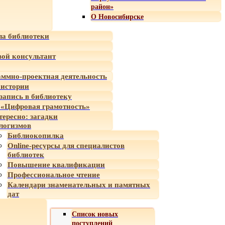
район»
О Новосибирске
а библиотеки
ой консультант
ммно-проектная деятельность
 истории
-запись в библиотеку
«Цифровая грамотность»
тересно: загадки
логизмов
Библиокопилка
Online-ресурсы для специалистов
библиотек
Повышение квалификации
Профессиональное чтение
Календари знаменательных и памятных
дат
Список новых
поступлений