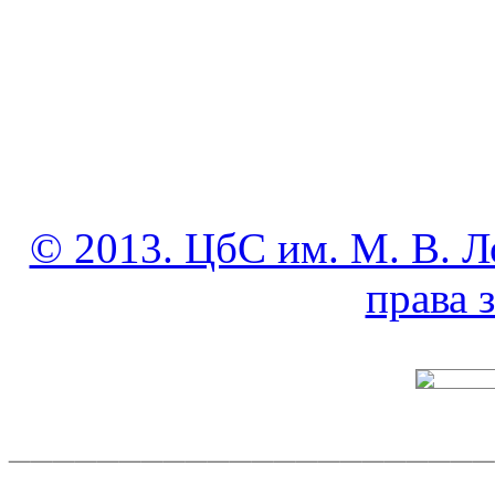
© 2013. ЦбС им. М. В. Л
права
______________________