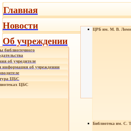
Главная
Новости
ЦРБ им. М. В. Ломо
Об учреждении
ы библиотечного
одательства
ния об учредителе
 информация об учреждении
оводителе
тура ЦБС
лиотеках ЦБС
Библиотека им. С. 