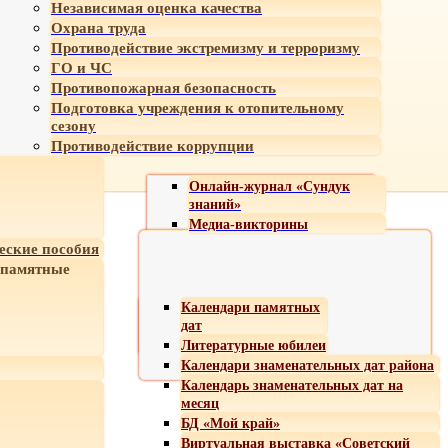
Независимая оценка качества
Охрана труда
Противодействие экстремизму и терроризму
ГО и ЧС
Противопожарная безопасность
Подготовка учреждения к отопительному
сезону
Противодействие коррупции
Онлайн-журнал «Сундук
знаний»
Медиа-викторины
еские пособия
 памятные
Календари памятных
дат
Литературные юбилеи
Календари знаменательных дат района
Календарь знаменательных дат на
месяц
БД «Мой край»
Виртуальная выставка «Советский