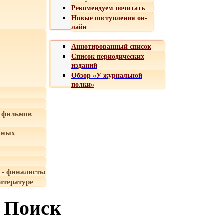
Рекомендуем почитать
Новые поступления он-
лайн
Аннотированный список
Список периодических
изданий
Обзор «У журнальной
полки»
 фильмов
жных
 - финалисты
итературе
Поиск