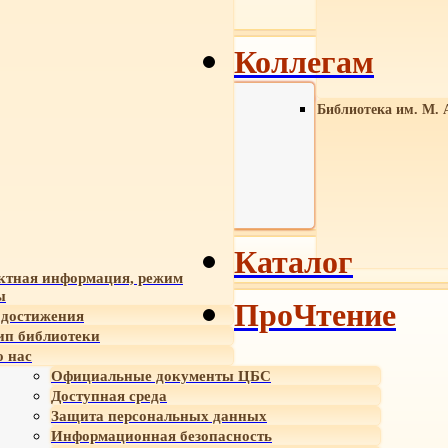
Коллегам
Библиотека им. М. 
Каталог
ктная информация, режим
ы
ПроЧтение
достижения
ип библиотеки
 нас
Официальные документы ЦБС
Доступная среда
Защита персональных данных
Информационная безопасность