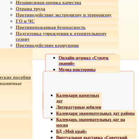
Независимая оценка качества
Охрана труда
Противодействие экстремизму и терроризму
ГО и ЧС
Противопожарная безопасность
Подготовка учреждения к отопительному
сезону
Противодействие коррупции
Онлайн-журнал «Сундук
знаний»
Медиа-викторины
еские пособия
 памятные
Календари памятных
дат
Литературные юбилеи
Календари знаменательных дат района
Календарь знаменательных дат на
месяц
БД «Мой край»
Виртуальная выставка «Советский