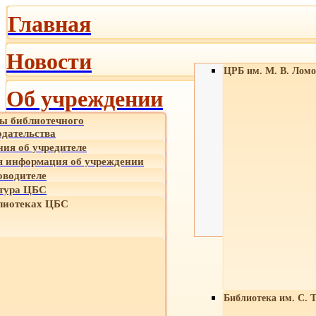
Главная
Новости
ЦРБ им. М. В. Ломо
Об учреждении
ы библиотечного
одательства
ния об учредителе
 информация об учреждении
оводителе
тура ЦБС
лиотеках ЦБС
Библиотека им. С. 