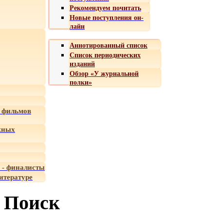
Рекомендуем почитать
Новые поступления он-
лайн
Аннотированный список
Список периодических
изданий
Обзор «У журнальной
полки»
 фильмов
жных
 - финалисты
итературе
Поиск