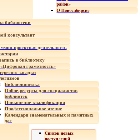
район»
О Новосибирске
а библиотеки
ой консультант
ммно-проектная деятельность
 истории
-запись в библиотеку
«Цифровая грамотность»
тересно: загадки
логизмов
Библиокопилка
Online-ресурсы для специалистов
библиотек
Повышение квалификации
Профессиональное чтение
Календари знаменательных и памятных
дат
Список новых
поступлений