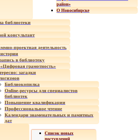
район»
О Новосибирске
а библиотеки
ой консультант
ммно-проектная деятельность
 истории
-запись в библиотеку
«Цифровая грамотность»
тересно: загадки
логизмов
Библиокопилка
Online-ресурсы для специалистов
библиотек
Повышение квалификации
Профессиональное чтение
Календари знаменательных и памятных
дат
Список новых
поступлений