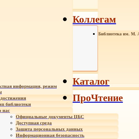
Коллегам
Библиотека им. М. 
Каталог
ктная информация, режим
ы
ПроЧтение
достижения
ип библиотеки
 нас
Официальные документы ЦБС
Доступная среда
Защита персональных данных
Информационная безопасность