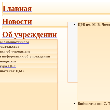
Главная
Новости
ЦРБ им. М. В. Ломо
Об учреждении
ы библиотечного
одательства
ния об учредителе
 информация об учреждении
оводителе
тура ЦБС
лиотеках ЦБС
Библиотека им. С. 