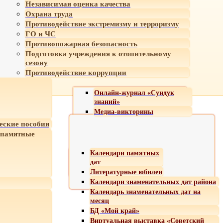
Независимая оценка качества
Охрана труда
Противодействие экстремизму и терроризму
ГО и ЧС
Противопожарная безопасность
Подготовка учреждения к отопительному
сезону
Противодействие коррупции
Онлайн-журнал «Сундук
знаний»
Медиа-викторины
еские пособия
 памятные
Календари памятных
дат
Литературные юбилеи
Календари знаменательных дат района
Календарь знаменательных дат на
месяц
БД «Мой край»
Виртуальная выставка «Советский