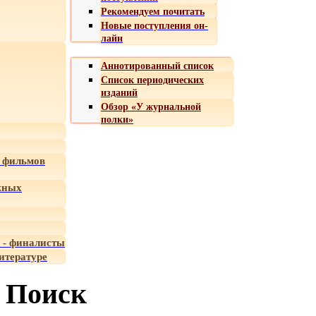
Рекомендуем почитать
Новые поступления он-
лайн
Аннотированный список
Список периодических
изданий
Обзор «У журнальной
полки»
 фильмов
жных
 - финалисты
итературе
Поиск