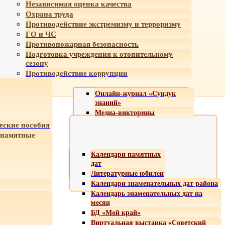
Независимая оценка качества
Охрана труда
Противодействие экстремизму и терроризму
ГО и ЧС
Противопожарная безопасность
Подготовка учреждения к отопительному
сезону
Противодействие коррупции
Онлайн-журнал «Сундук
знаний»
Медиа-викторины
еские пособия
 памятные
Календари памятных
дат
Литературные юбилеи
Календари знаменательных дат района
Календарь знаменательных дат на
месяц
БД «Мой край»
Виртуальная выставка «Советский