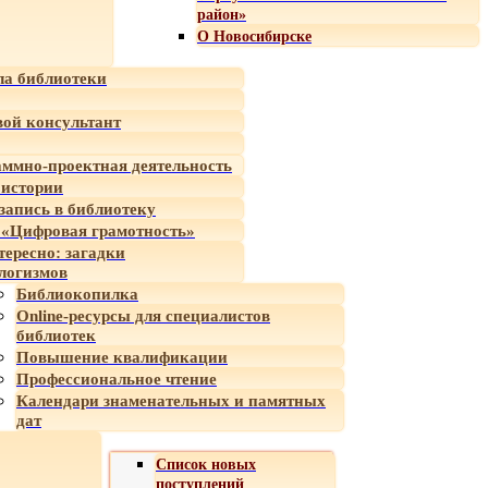
район»
О Новосибирске
а библиотеки
ой консультант
ммно-проектная деятельность
 истории
-запись в библиотеку
«Цифровая грамотность»
тересно: загадки
логизмов
Библиокопилка
Online-ресурсы для специалистов
библиотек
Повышение квалификации
Профессиональное чтение
Календари знаменательных и памятных
дат
Список новых
поступлений