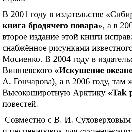
В 2001 году в издательстве «Си
книга бродячего повара»
, а в 2
второе издание этой книги испра
снабжённое рисунками известного
Мосиенко. В 2004 году в издатель
Вишневского
«Искушение океан
А. Гончарова), а в 2006 году, там
Высокоширотную Арктику
«Tak p
повестей.
Совместно с В. И. Суховерховым
и инсценировок для студенческого