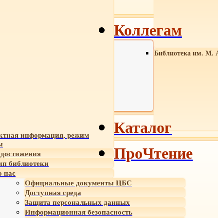
Коллегам
Библиотека им. М. 
Каталог
ктная информация, режим
ы
ПроЧтение
достижения
ип библиотеки
 нас
Официальные документы ЦБС
Доступная среда
Защита персональных данных
Информационная безопасность