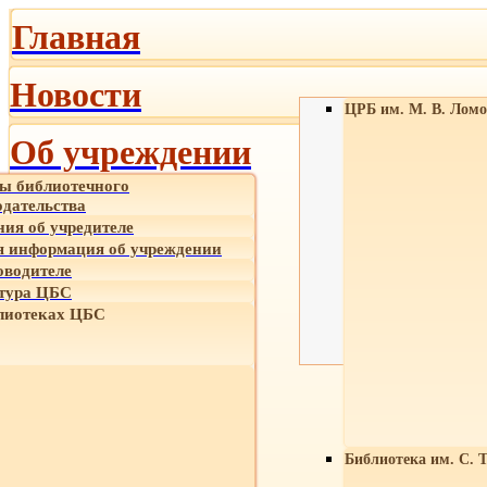
Главная
Новости
ЦРБ им. М. В. Ломо
Об учреждении
ы библиотечного
одательства
ния об учредителе
 информация об учреждении
оводителе
тура ЦБС
лиотеках ЦБС
Библиотека им. С. 