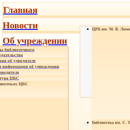
Главная
Новости
ЦРБ им. М. В. Ломо
Об учреждении
ы библиотечного
одательства
ния об учредителе
 информация об учреждении
оводителе
тура ЦБС
лиотеках ЦБС
Библиотека им. С. 