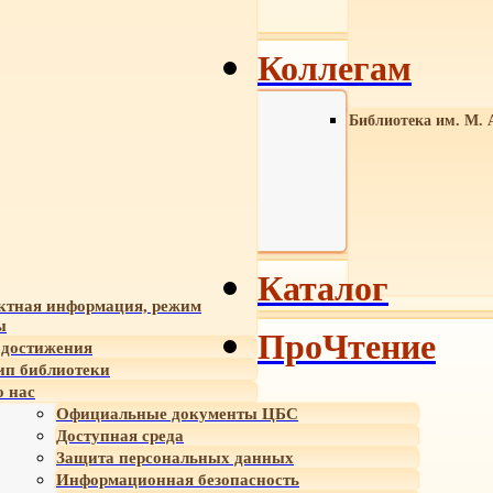
Коллегам
Библиотека им. М. 
Каталог
ктная информация, режим
ы
ПроЧтение
достижения
ип библиотеки
 нас
Официальные документы ЦБС
Доступная среда
Защита персональных данных
Информационная безопасность