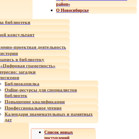
район»
О Новосибирске
а библиотеки
ой консультант
ммно-проектная деятельность
 истории
-запись в библиотеку
«Цифровая грамотность»
тересно: загадки
логизмов
Библиокопилка
Online-ресурсы для специалистов
библиотек
Повышение квалификации
Профессиональное чтение
Календари знаменательных и памятных
дат
Список новых
поступлений