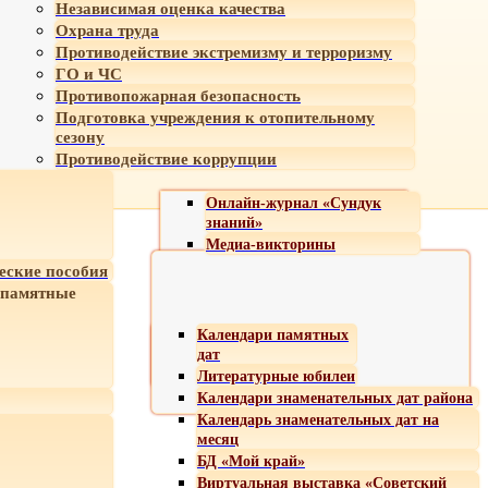
Независимая оценка качества
Охрана труда
Противодействие экстремизму и терроризму
ГО и ЧС
Противопожарная безопасность
Подготовка учреждения к отопительному
сезону
Противодействие коррупции
Онлайн-журнал «Сундук
знаний»
Медиа-викторины
еские пособия
 памятные
Календари памятных
дат
Литературные юбилеи
Календари знаменательных дат района
Календарь знаменательных дат на
месяц
БД «Мой край»
Виртуальная выставка «Советский