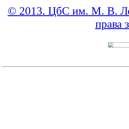
© 2013. ЦбС им. М. В. Л
права
______________________