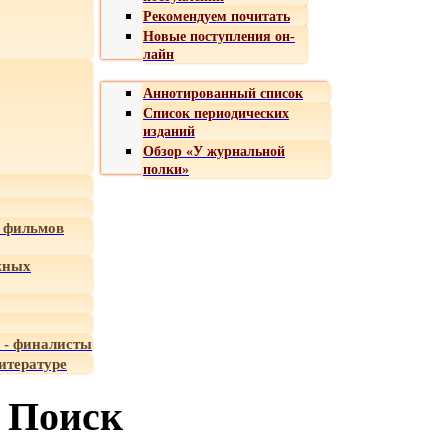
Рекомендуем почитать
Новые поступления он-
лайн
Аннотированный список
Список периодических
изданий
Обзор «У журнальной
полки»
 фильмов
жных
 - финалисты
итературе
Поиск