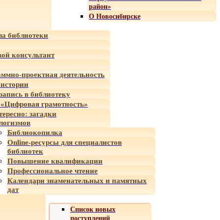
район»
О Новосибирске
а библиотеки
ой консультант
ммно-проектная деятельность
 истории
-запись в библиотеку
«Цифровая грамотность»
тересно: загадки
логизмов
Библиокопилка
Online-ресурсы для специалистов
библиотек
Повышение квалификации
Профессиональное чтение
Календари знаменательных и памятных
дат
Список новых
поступлений