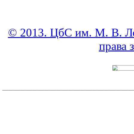
© 2013. ЦбС им. М. В. Л
права
______________________