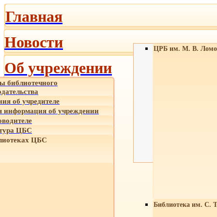
Главная
Новости
ЦРБ им. М. В. Ломо
Об учреждении
ы библиотечного
одательства
ния об учредителе
 информация об учреждении
оводителе
тура ЦБС
лиотеках ЦБС
Библиотека им. С. 