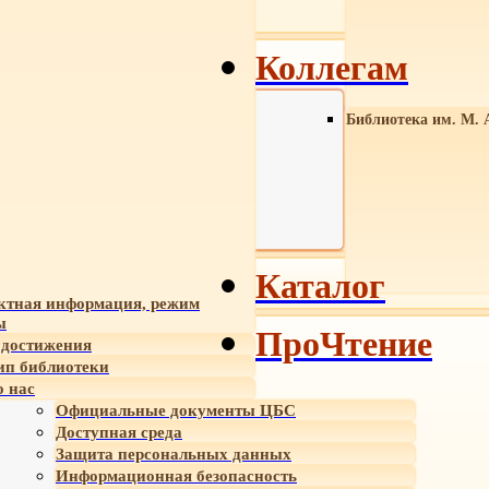
Коллегам
Библиотека им. М. 
Каталог
ктная информация, режим
ы
ПроЧтение
достижения
ип библиотеки
 нас
Официальные документы ЦБС
Доступная среда
Защита персональных данных
Информационная безопасность