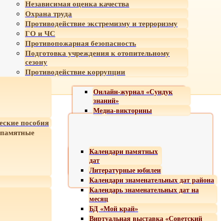
Независимая оценка качества
Охрана труда
Противодействие экстремизму и терроризму
ГО и ЧС
Противопожарная безопасность
Подготовка учреждения к отопительному
сезону
Противодействие коррупции
Онлайн-журнал «Сундук
знаний»
Медиа-викторины
еские пособия
 памятные
Календари памятных
дат
Литературные юбилеи
Календари знаменательных дат района
Календарь знаменательных дат на
месяц
БД «Мой край»
Виртуальная выставка «Советский