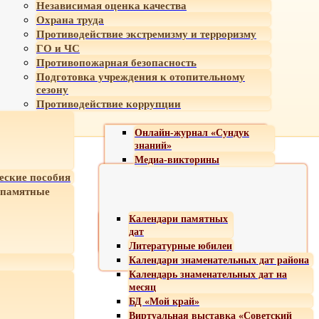
Независимая оценка качества
Охрана труда
Противодействие экстремизму и терроризму
ГО и ЧС
Противопожарная безопасность
Подготовка учреждения к отопительному
сезону
Противодействие коррупции
Онлайн-журнал «Сундук
знаний»
Медиа-викторины
еские пособия
 памятные
Календари памятных
дат
Литературные юбилеи
Календари знаменательных дат района
Календарь знаменательных дат на
месяц
БД «Мой край»
Виртуальная выставка «Советский