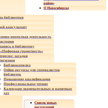
район»
О Новосибирске
а библиотеки
ой консультант
ммно-проектная деятельность
 истории
-запись в библиотеку
«Цифровая грамотность»
тересно: загадки
логизмов
Библиокопилка
Online-ресурсы для специалистов
библиотек
Повышение квалификации
Профессиональное чтение
Календари знаменательных и памятных
дат
Список новых
поступлений