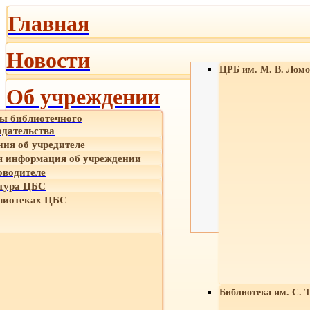
Главная
Новости
ЦРБ им. М. В. Ломо
Об учреждении
ы библиотечного
одательства
ния об учредителе
 информация об учреждении
оводителе
тура ЦБС
лиотеках ЦБС
Библиотека им. С. 