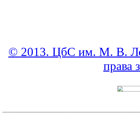
© 2013. ЦбС им. М. В. Л
права
______________________