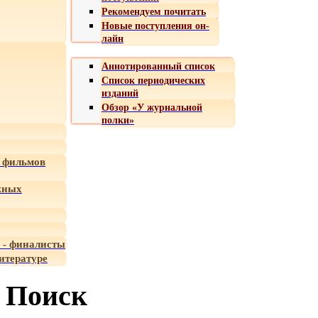
Рекомендуем почитать
Новые поступления он-
лайн
Аннотированный список
Список периодических
изданий
Обзор «У журнальной
полки»
 фильмов
жных
 - финалисты
итературе
Поиск