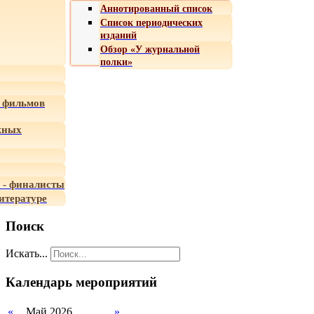
Аннотированный список
Список периодических
изданий
Обзор «У журнальной
полки»
 фильмов
жных
 - финалисты
итературе
Поиск
Искать...
Календарь мероприятий
«
Май 2026
»