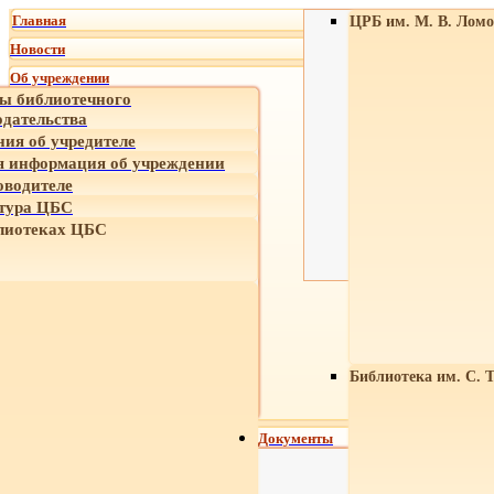
Главная
ЦРБ им. М. В. Ломо
Новости
Об учреждении
ы библиотечного
одательства
ния об учредителе
 информация об учреждении
оводителе
тура ЦБС
лиотеках ЦБС
Библиотека им. С. 
Документы