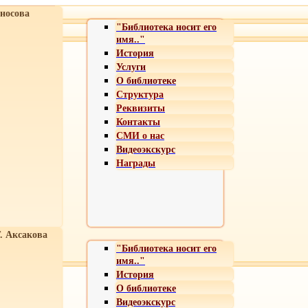
носова
"Библиотека носит его
имя.."
История
Услуги
О библиотеке
Структура
Реквизиты
Контакты
СМИ о нас
Видеоэкскурс
Награды
Т. Аксакова
"Библиотека носит его
имя.."
История
О библиотеке
Видеоэкскурс