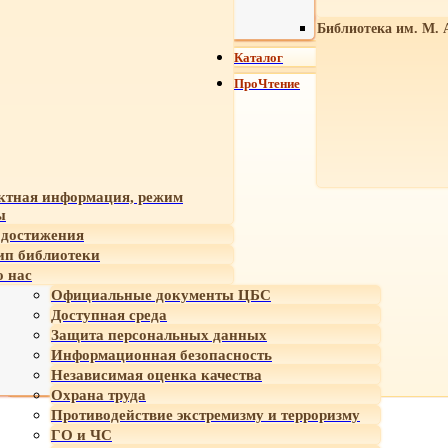
Библиотека им. М. 
Каталог
ПроЧтение
ктная информация, режим
ы
достижения
ип библиотеки
 нас
Официальные документы ЦБС
Доступная среда
Защита персональных данных
Информационная безопасность
Независимая оценка качества
Охрана труда
Противодействие экстремизму и терроризму
ГО и ЧС