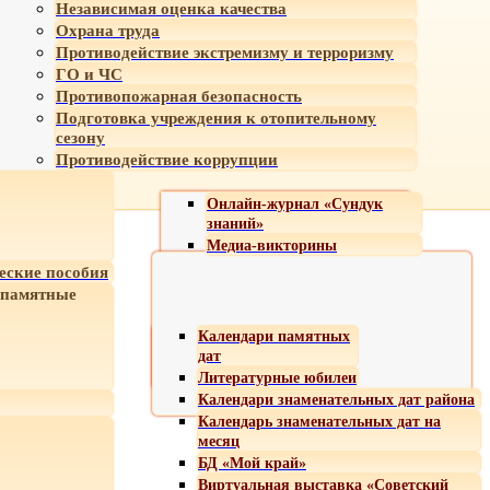
Независимая оценка качества
Охрана труда
Противодействие экстремизму и терроризму
ГО и ЧС
Противопожарная безопасность
Подготовка учреждения к отопительному
сезону
Противодействие коррупции
Онлайн-журнал «Сундук
знаний»
Медиа-викторины
еские пособия
 памятные
Календари памятных
дат
Литературные юбилеи
Календари знаменательных дат района
Календарь знаменательных дат на
месяц
БД «Мой край»
Виртуальная выставка «Советский