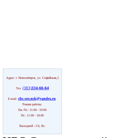
Адрес: г. Новосибирск, ул. Софийская,2
(383)
334-66-64
Тел.
cbs-sov.nsk@yandex.ru
E-mail:
Режим работы:
Пн.-Чт.: 11-00 - 19-00
Пт.: 11-00 - 18-00
Выходной - Сб, Вс.