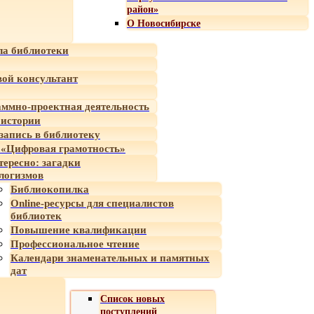
район»
О Новосибирске
а библиотеки
ой консультант
ммно-проектная деятельность
 истории
-запись в библиотеку
«Цифровая грамотность»
тересно: загадки
логизмов
Библиокопилка
Online-ресурсы для специалистов
библиотек
Повышение квалификации
Профессиональное чтение
Календари знаменательных и памятных
дат
Список новых
поступлений