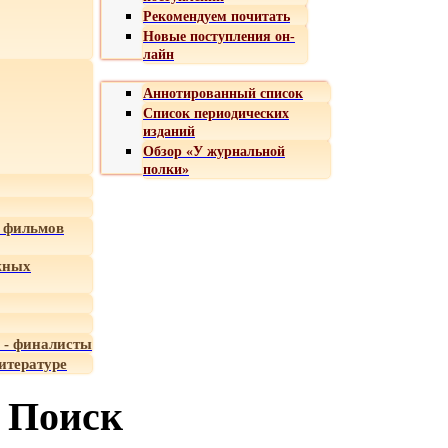
Рекомендуем почитать
Новые поступления он-
лайн
Аннотированный список
Список периодических
изданий
Обзор «У журнальной
полки»
 фильмов
жных
 - финалисты
итературе
Поиск