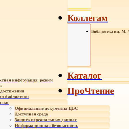
Коллегам
Библиотека им. М. 
Каталог
ктная информация, режим
ы
ПроЧтение
достижения
ип библиотеки
 нас
Официальные документы ЦБС
Доступная среда
Защита персональных данных
Информационная безопасность