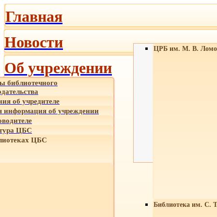
Главная
Новости
ЦРБ им. М. В. Ломо
Об учреждении
ы библиотечного
одательства
ния об учредителе
 информация об учреждении
оводителе
тура ЦБС
лиотеках ЦБС
Библиотека им. С. 