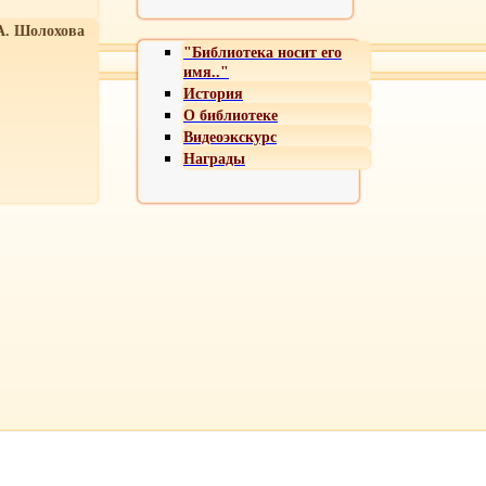
А. Шолохова
"Библиотека носит его
имя.."
История
О библиотеке
Видеоэкскурс
Награды