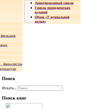
Аннотированный список
Список периодических
изданий
Обзор «У журнальной
полки»
 фильмов
жных
 - финалисты
итературе
Поиск
Искать...
Поиск книг