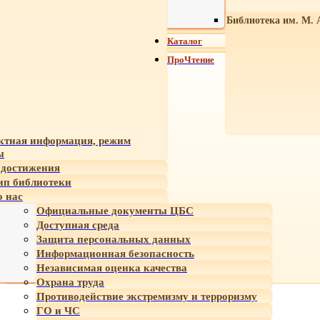
Библиотека им. М. 
Каталог
ПроЧтение
ктная информация, режим
ы
достижения
ип библиотеки
 нас
Официальные документы ЦБС
Доступная среда
Защита персональных данных
Информационная безопасность
Независимая оценка качества
Охрана труда
Противодействие экстремизму и терроризму
ГО и ЧС