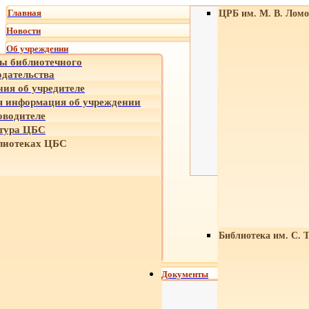
Главная
ЦРБ им. М. В. Ломо
Новости
Об учреждении
ы библиотечного
одательства
ния об учредителе
 информация об учреждении
оводителе
тура ЦБС
лиотеках ЦБС
Библиотека им. С. 
Документы