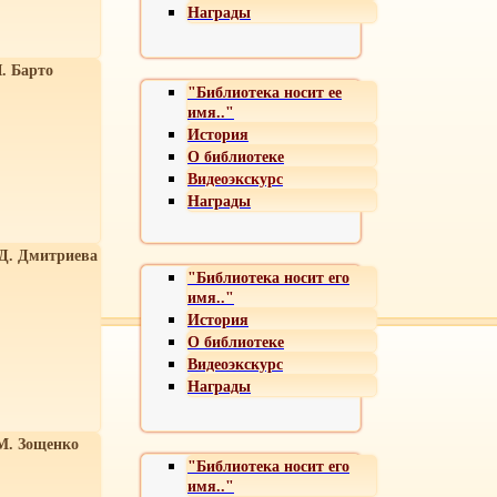
Награды
. Барто
"Библиотека носит ее
имя.."
История
О библиотеке
Видеоэкскурс
Награды
 Д. Дмитриева
"Библиотека носит его
имя.."
История
О библиотеке
Видеоэкскурс
Награды
М. Зощенко
"Библиотека носит его
имя.."