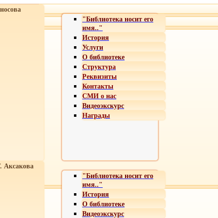
носова
"Библиотека носит его
имя.."
История
Услуги
О библиотеке
Структура
Реквизиты
Контакты
СМИ о нас
Видеоэкскурс
Награды
Т. Аксакова
"Библиотека носит его
имя.."
История
О библиотеке
Видеоэкскурс