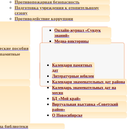
Противопожарная безопасность
Подготовка учреждения к отопительному
сезону
Противодействие коррупции
Онлайн-журнал «Сундук
знаний»
Медиа-викторины
еские пособия
 памятные
Календари памятных
дат
Литературные юбилеи
Календари знаменательных дат района
Календарь знаменательных дат на
месяц
БД «Мой край»
Виртуальная выставка «Советский
район»
О Новосибирске
а библиотеки