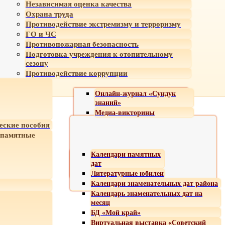
Независимая оценка качества
Охрана труда
Противодействие экстремизму и терроризму
ГО и ЧС
Противопожарная безопасность
Подготовка учреждения к отопительному
сезону
Противодействие коррупции
Онлайн-журнал «Сундук
знаний»
Медиа-викторины
еские пособия
 памятные
Календари памятных
дат
Литературные юбилеи
Календари знаменательных дат района
Календарь знаменательных дат на
месяц
БД «Мой край»
Виртуальная выставка «Советский