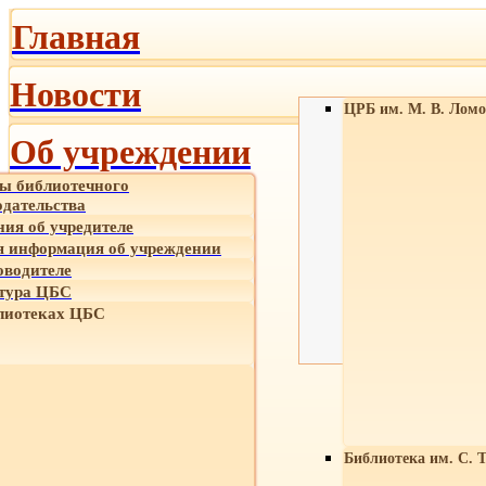
Главная
Новости
ЦРБ им. М. В. Ломо
Об учреждении
ы библиотечного
одательства
ния об учредителе
 информация об учреждении
оводителе
тура ЦБС
лиотеках ЦБС
Библиотека им. С. 