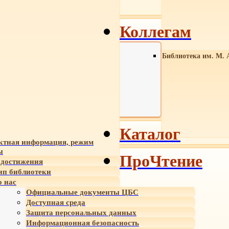
Коллегам
Библиотека им. М. 
Каталог
ктная информация, режим
ы
ПроЧтение
достижения
ип библиотеки
 нас
Официальные документы ЦБС
Доступная среда
Защита персональных данных
Информационная безопасность