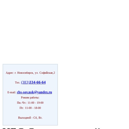
Адрес: г. Новосибирск, ул. Софийская,2
(383)
334-66-64
Тел.
cbs-sov.nsk@yandex.ru
E-mail:
Режим работы:
Пн.-Чт.: 11-00 - 19-00
Пт.: 11-00 - 18-00
Выходной - Сб, Вс.