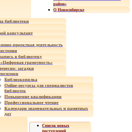
район»
О Новосибирске
а библиотеки
ой консультант
ммно-проектная деятельность
 истории
-запись в библиотеку
«Цифровая грамотность»
тересно: загадки
логизмов
Библиокопилка
Online-ресурсы для специалистов
библиотек
Повышение квалификации
Профессиональное чтение
Календари знаменательных и памятных
дат
Список новых
поступлений