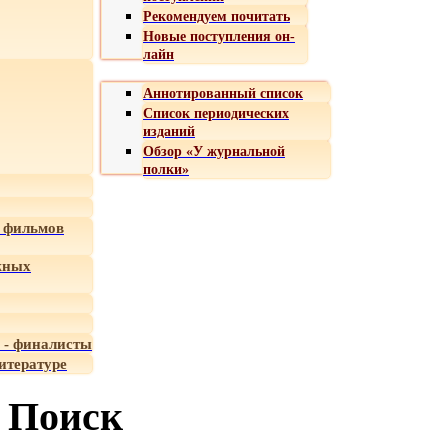
Рекомендуем почитать
Новые поступления он-
лайн
Аннотированный список
Список периодических
изданий
Обзор «У журнальной
полки»
 фильмов
жных
 - финалисты
итературе
Поиск