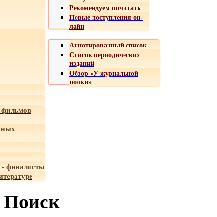
Рекомендуем почитать
Новые поступления он-
лайн
Аннотированный список
Список периодических
изданий
Обзор «У журнальной
полки»
 фильмов
жных
 - финалисты
итературе
Поиск