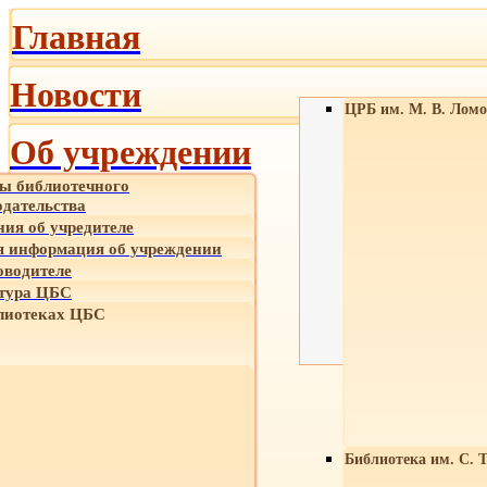
Главная
Новости
ЦРБ им. М. В. Ломо
Об учреждении
ы библиотечного
одательства
ния об учредителе
 информация об учреждении
оводителе
тура ЦБС
лиотеках ЦБС
Библиотека им. С. 