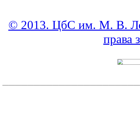
© 2013. ЦбС им. М. В. Л
права
______________________