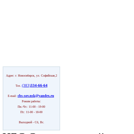
Адрес: г. Новосибирск, ул. Софийская,2
(383)
334-66-64
Тел.
cbs-sov.nsk@yandex.ru
E-mail:
Режим работы:
Пн.-Чт.: 11-00 - 19-00
Пт.: 11-00 - 18-00
Выходной - Сб, Вс.