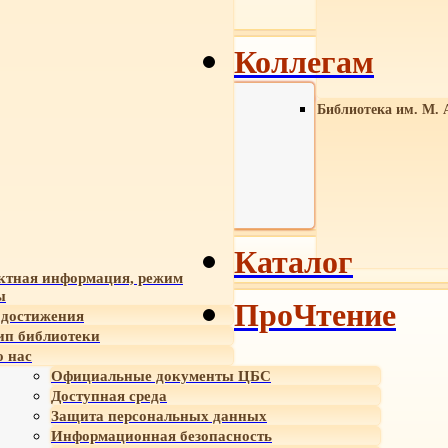
Коллегам
Библиотека им. М. 
Каталог
ктная информация, режим
ы
ПроЧтение
достижения
ип библиотеки
 нас
Официальные документы ЦБС
Доступная среда
Защита персональных данных
Информационная безопасность