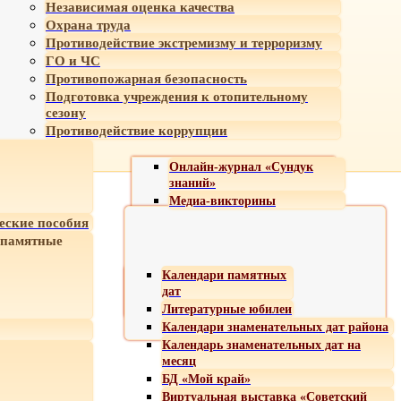
Независимая оценка качества
Охрана труда
Противодействие экстремизму и терроризму
ГО и ЧС
Противопожарная безопасность
Подготовка учреждения к отопительному
сезону
Противодействие коррупции
Онлайн-журнал «Сундук
знаний»
Медиа-викторины
еские пособия
 памятные
Календари памятных
дат
Литературные юбилеи
Календари знаменательных дат района
Календарь знаменательных дат на
месяц
БД «Мой край»
Виртуальная выставка «Советский