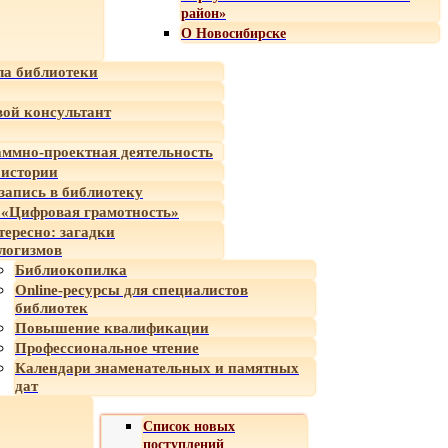
район»
О Новосибирске
а библиотеки
ой консультант
ммно-проектная деятельность
 истории
-запись в библиотеку
«Цифровая грамотность»
тересно: загадки
логизмов
Библиокопилка
Online-ресурсы для специалистов
библиотек
Повышение квалификации
Профессиональное чтение
Календари знаменательных и памятных
дат
Список новых
поступлений