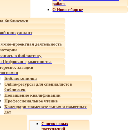
район»
О Новосибирске
а библиотеки
ой консультант
ммно-проектная деятельность
 истории
-запись в библиотеку
«Цифровая грамотность»
тересно: загадки
логизмов
Библиокопилка
Online-ресурсы для специалистов
библиотек
Повышение квалификации
Профессиональное чтение
Календари знаменательных и памятных
дат
Список новых
поступлений