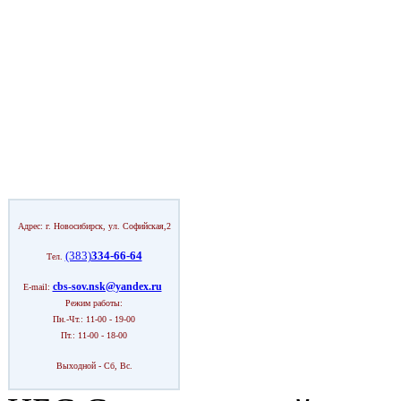
Адрес: г. Новосибирск, ул. Софийская,2
(383)
334-66-64
Тел.
cbs-sov.nsk@yandex.ru
E-mail:
Режим работы:
Пн.-Чт.: 11-00 - 19-00
Пт.: 11-00 - 18-00
Выходной - Сб, Вс.