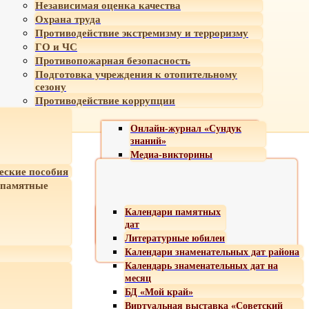
Независимая оценка качества
Охрана труда
Противодействие экстремизму и терроризму
ГО и ЧС
Противопожарная безопасность
Подготовка учреждения к отопительному
сезону
Противодействие коррупции
Онлайн-журнал «Сундук
знаний»
Медиа-викторины
еские пособия
 памятные
Календари памятных
дат
Литературные юбилеи
Календари знаменательных дат района
Календарь знаменательных дат на
месяц
БД «Мой край»
Виртуальная выставка «Советский