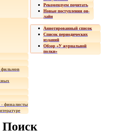
Рекомендуем почитать
Новые поступления он-
лайн
Аннотированный список
Список периодических
изданий
Обзор «У журнальной
полки»
 фильмов
жных
 - финалисты
итературе
Поиск