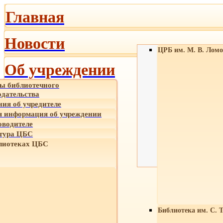
Главная
Новости
ЦРБ им. М. В. Ломо
Об учреждении
ы библиотечного
одательства
ния об учредителе
 информация об учреждении
оводителе
тура ЦБС
лиотеках ЦБС
Библиотека им. С. 