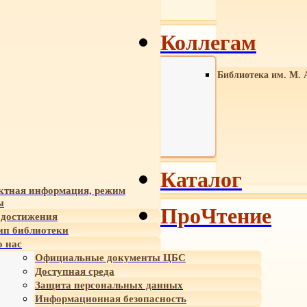
Коллегам
Библиотека им. М. 
Каталог
ктная информация, режим
ы
ПроЧтение
достижения
ип библиотеки
 нас
Официальные документы ЦБС
Доступная среда
Защита персональных данных
Информационная безопасность