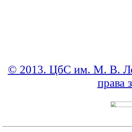
© 2013. ЦбС им. М. В. Л
права
______________________