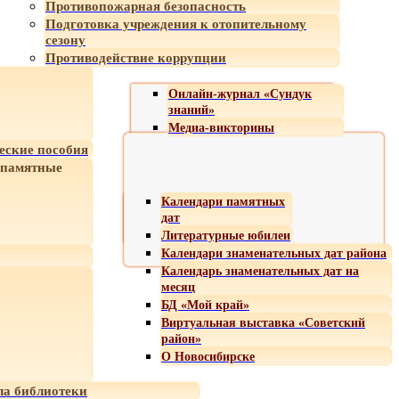
Противопожарная безопасность
Подготовка учреждения к отопительному
сезону
Противодействие коррупции
Онлайн-журнал «Сундук
знаний»
Медиа-викторины
еские пособия
 памятные
Календари памятных
дат
Литературные юбилеи
Календари знаменательных дат района
Календарь знаменательных дат на
месяц
БД «Мой край»
Виртуальная выставка «Советский
район»
О Новосибирске
а библиотеки