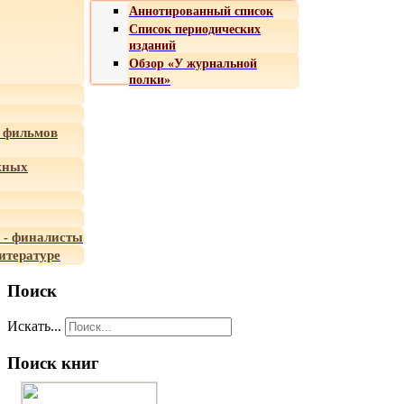
Аннотированный список
Список периодических
изданий
Обзор «У журнальной
полки»
 фильмов
жных
 - финалисты
итературе
Поиск
Искать...
Поиск книг