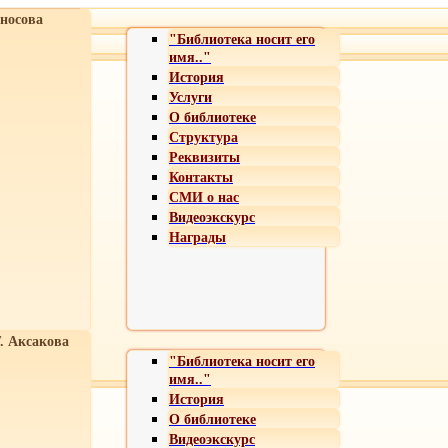
носова
"Библиотека носит его
имя.."
История
Услуги
О библиотеке
Структура
Реквизиты
Контакты
СМИ о нас
Видеоэкскурс
Награды
Т. Аксакова
"Библиотека носит его
имя.."
История
О библиотеке
Видеоэкскурс