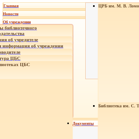
Главная
ЦРБ им. М. В. Ломо
Новости
Об учреждении
ы библиотечного
одательства
ния об учредителе
 информация об учреждении
оводителе
тура ЦБС
лиотеках ЦБС
Библиотека им. С. 
Документы