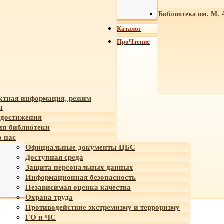
Библиотека им. М. 
Каталог
ПроЧтение
ктная информация, режим
ы
достижения
ип библиотеки
 нас
Официальные документы ЦБС
Доступная среда
Защита персональных данных
Информационная безопасность
Независимая оценка качества
Охрана труда
Противодействие экстремизму и терроризму
ГО и ЧС