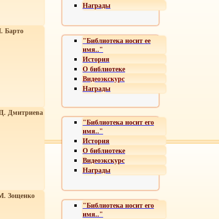
Награды
. Барто
"Библиотека носит ее
имя.."
История
О библиотеке
Видеоэкскурс
Награды
 Д. Дмитриева
"Библиотека носит его
имя.."
История
О библиотеке
Видеоэкскурс
Награды
М. Зощенко
"Библиотека носит его
имя.."