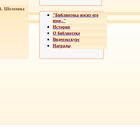
А. Шолохова
"Библиотека носит его
имя.."
История
О библиотеке
Видеоэкскурс
Награды